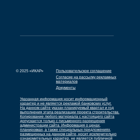
© 2025 «ИКАР»
Пользовательское соглашение
Согласие на рассылку рекламных
материалов
Документы
Указанная информация носит информационный
характер и не является рекламой банковских услуг.
На данном сайте указан планируемый квартал и год
выполнения этапа реализации проекта строительства.
Копирование любого материала с настоящего сайта
допускается только с письменного разрешения
администрации сайта. Информация о ценах,
планировках, а также специальных предложениях,
размещенных на данном сайте, носит исключительно
ознакомительных характер, не является публичной