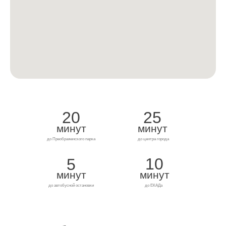
20
25
минут
минут
до Преображенского парка
до центра города
10
5
минут
минут
до автобусной остановки
до ЕКАДа